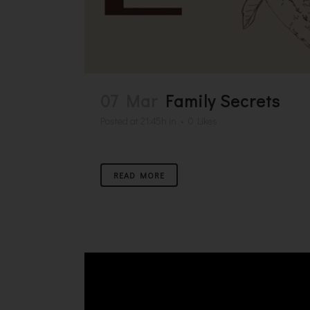
07 Mar
Family Secrets
Posted at 21:45h
in
0
Likes
READ MORE