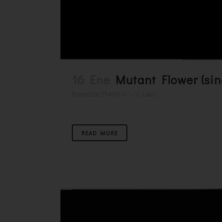
16 Ene
Mutant Flower (sin
Posted at 21:48h
in
0
Likes
READ MORE