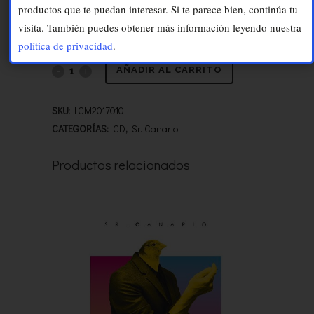
ESTADO NATURAL – CD
productos que te puedan interesar. Si te parece bien, continúa tu
€
10.00
visita. También puedes obtener más información leyendo nuestra
IVA incluido
política de privacidad
.
AÑADIR AL CARRITO
SKU:
LCM2017010
CATEGORÍAS:
CD
,
Sr. Canario
Productos relacionados