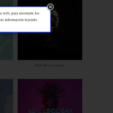
a web, para mostrarte los
 más información leyendo
€
10.00
IVA incluido