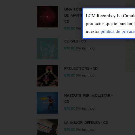
UNA FORMA HURACANADA
DE MANTENER LA CALMA -
LCM Records y La Cupula M
CD
productos que te puedan i
€
10.00
IVA incluido
nuestra
política de privac
CURVES - CD
€
10.00
IVA incluido
PROJECTIONS - CD
€
10.00
IVA incluido
NASCUTS PER MOLESTAR -
CD
€
10.00
IVA incluido
LA MEJOR DEFENSA - CD
€
10.00
IVA incluido